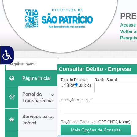
PRE
Acesse 
Voltar a
Pesquis
Consultar Débito - Empresa
Página Inicial
Tipo de Pessoa:
Razão Social:
Física
Jurídica
Portal da
Transparência
Inscrição Municipal
Serviços para
Opções de Consultas (CPF, CNPJ, Nome):
Imóvel